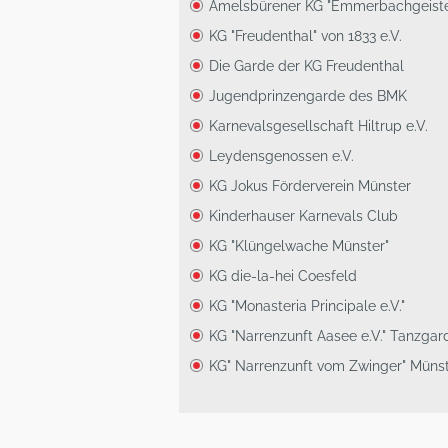
Amelsbürener KG "Emmerbachgeister
KG "Freudenthal" von 1833 e.V.
Die Garde der KG Freudenthal
Jugendprinzengarde des BMK
Karnevalsgesellschaft Hiltrup e.V.
Leydensgenossen e.V.
KG Jokus Förderverein Münster
Kinderhauser Karnevals Club
KG "Klüngelwache Münster"
KG die-la-hei Coesfeld
KG "Monasteria Principale e.V."
KG "Narrenzunft Aasee e.V." Tanzgar
KG" Narrenzunft vom Zwinger" Müns