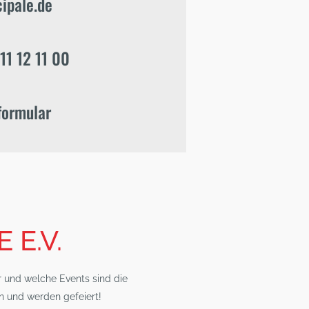
ipale.de
11 12 11 00
formular
 E.V.
 und welche Events sind die
en und werden gefeiert!