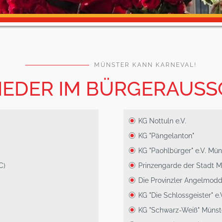
MÜNSTER KANN KARNEVAL!
IEDER IM BÜRGERAUS
KG Nottuln e.V.
KG "Pängelanton"
KG "Paohlbürger" e.V. Mün
C)
Prinzengarde der Stadt M
Die Provinzler Angelmod
KG "Die Schlossgeister" e.
KG "Schwarz-Weiß" Münst