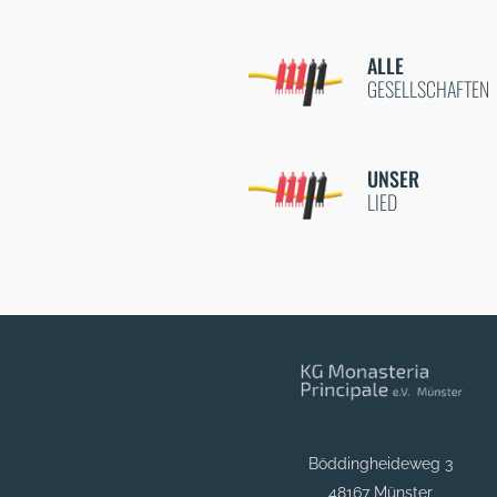
ALLE
GESELLSCHAFTEN
UNSER
LIED
Böddingheideweg 3
48167 Münster