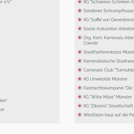
 e.V."
KG "Schweine-Schinken-S
Sendener Schrumpfhusare
KG "Soffie von Gievenbeck"
Sozial-Kultureller-Arbeit
Org. Kom. Karnevals-Int
Coerde
Stadtfanfarenkorps Müns
Karnevalistische Stadtwa
Carnevals Club "Turmuhlen
KG Unwiesität Münster
Fastnachtskumpanei "Die
KG "Witte Müse" Münster
den"
KG "Zibomo" Gesellschaf
ter
Westfalen haut auf die P