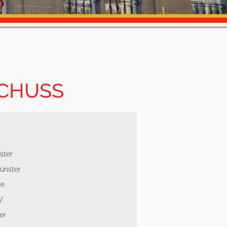
SCHUSS
ster
ünster
de
V.
er