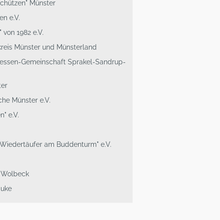
chützen" Münster
n e.V.
 von 1982 e.V.
skreis Münster und Münsterland
eressen-Gemeinschaft Sprakel-Sandrup-
ter
che Münster e.V.
" e.V.
 Wiedertäufer am Buddenturm" e.V.
t Wolbeck
auke