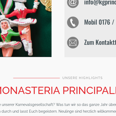
info@kgprinc
Mobil 0176 / 
Zum Kontakt
UNSERE HIGHLIGHTS
ONASTERIA PRINCIPALE
 unserer Karnevalsgesellschaft? Was tun wir so das ganze Jahr über
h durch und lasst Euch begeistern. Neulinge sind herzlich willkomm