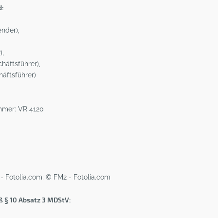
d:
ender),
),
äftsführer),
äftsführer)
mmer: VR 4120
- Fotolia.com; © FM2 - Fotolia.com
ß § 10 Absatz 3 MDStV: