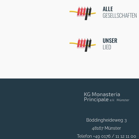
ALLE
GESELLSCHAFTEN
UNSER
LIED
Böddingheideweg 3
48167 Münster
Telefon +49 0176 / 11 12 11 00